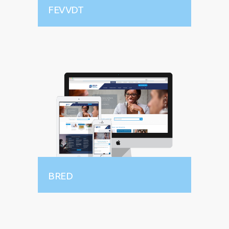
FEVVDT
BRED