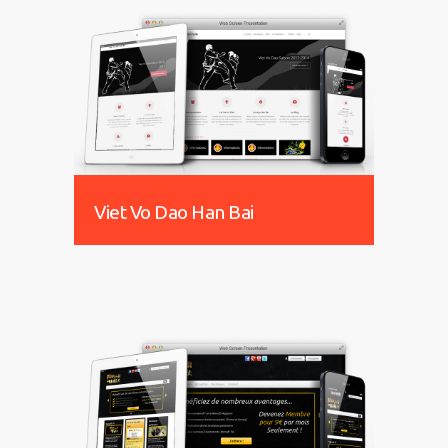
Viet Vo Dao Han Bai