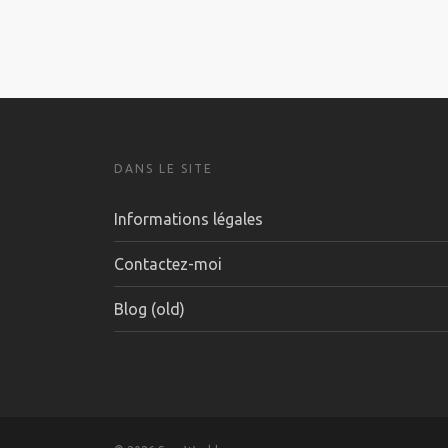
SeyaWorld V.6
DANS LE SITE
Informations légales
Contactez-moi
Blog (old)