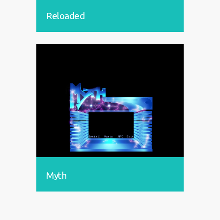
Reloaded
Myth